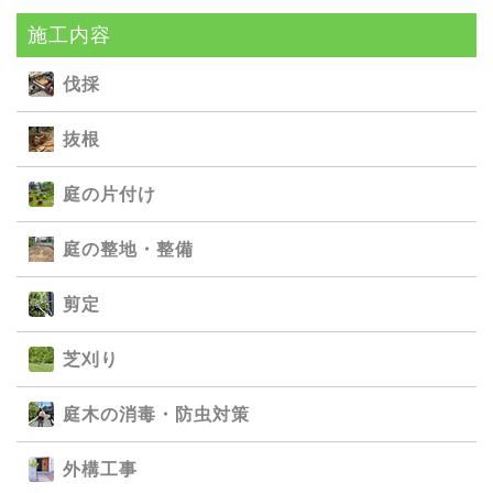
施⼯内容
伐採
抜根
庭の⽚付け
庭の整地・整備
剪定
芝刈り
庭⽊の消毒・防⾍対策
外構⼯事