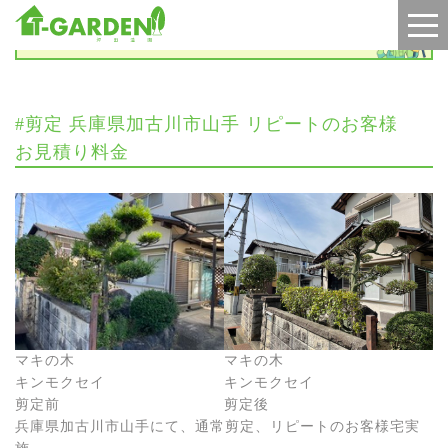
施工実績
#剪定 兵庫県加古川市山手 リピートのお客様
お見積り料金
マキの木
マキの木
キンモクセイ
キンモクセイ
剪定前
剪定後
兵庫県加古川市山手にて、通常剪定、リピートのお客様宅実