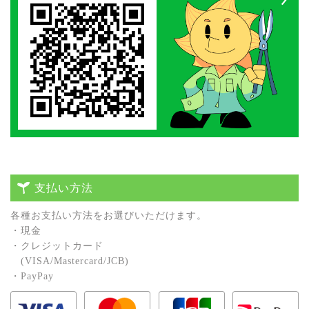
支払い方法
各種お⽀払い⽅法をお選びいただけます。
・現⾦
・クレジットカード
(VISA/Mastercard/JCB)
・PayPay