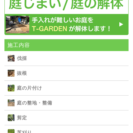
施⼯内容
伐採
抜根
庭の⽚付け
庭の整地・整備
剪定
芝刈り