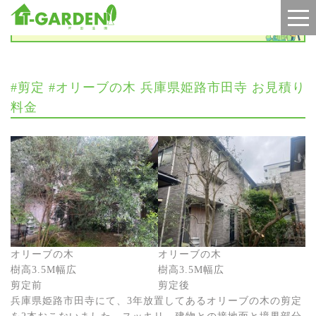
施工実績
#剪定 #オリーブの木 兵庫県姫路市田寺 お見積り
料金
オリーブの木
オリーブの木
樹高3.5M幅広
樹高3.5M幅広
剪定前
剪定後
兵庫県姫路市田寺にて、3年放置してあるオリーブの木の剪定