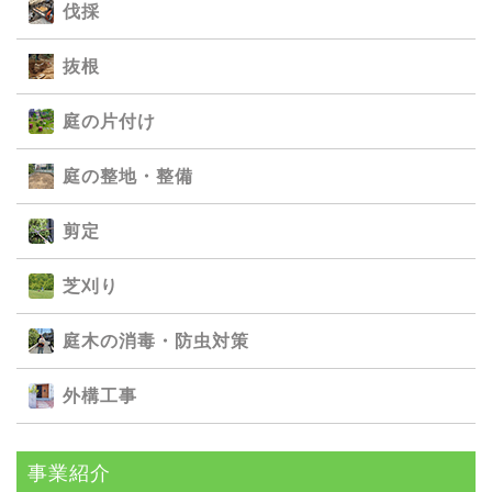
伐採
抜根
庭の⽚付け
庭の整地・整備
剪定
芝刈り
庭⽊の消毒・防⾍対策
外構⼯事
事業紹介