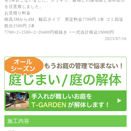
を2本おこないました。スッキリ、建物との接地面と境界部分
を注意致しました。
お見積り料金
樹高3Mから4M、幅広タイプ 剪定料金7700円 2本 ゴミ回送
処分2500円 2本
7700×2+2500×2=20400円税抜き =一式合計税込19000円
2023/07/16
施⼯内容