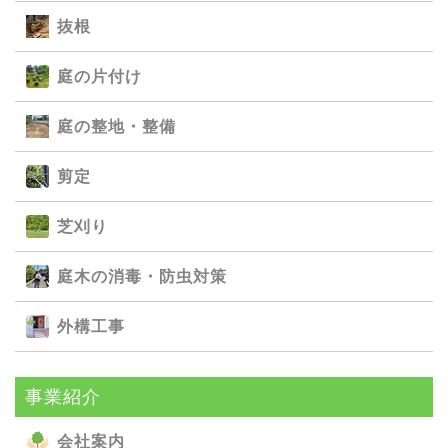
抜根
庭の⽚付け
庭の整地・整備
剪定
芝刈り
庭⽊の消毒・防⾍対策
外構⼯事
事業紹介
会社案内