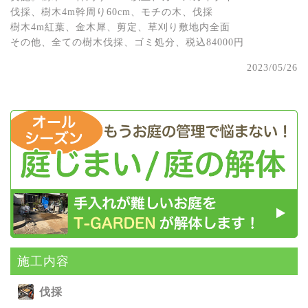
伐採、樹木4m幹周り60cm、モチの木、伐採
樹木4m紅葉、金木犀、剪定、草刈り敷地内全面
その他、全ての樹木伐採、ゴミ処分、税込84000円
2023/05/26
施⼯内容
伐採