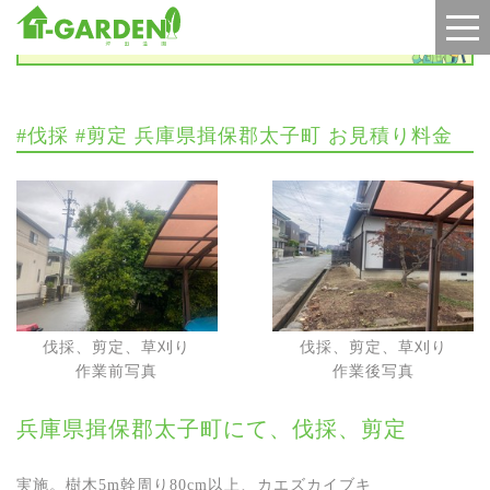
施工実績
#伐採 #剪定 兵庫県揖保郡太子町 お見積り料金
伐採、剪定、草刈り
伐採、剪定、草刈り
作業前写真
作業後写真
兵庫県揖保郡太子町にて、伐採、剪定
実施。樹木5m幹周り80cm以上、カエズカイブキ