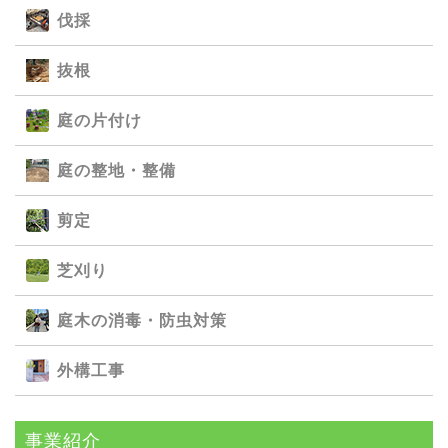
伐採
抜根
庭の⽚付け
庭の整地・整備
剪定
芝刈り
庭⽊の消毒・防⾍対策
外構⼯事
事業紹介