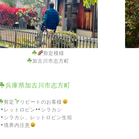
剪定模様
加古川市志方町
兵庫県加古川市志方町
剪定
リピートのお客様
レットロビン
シラカシ
シラカシ、レットロビン生垣
境界内注意