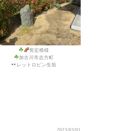
剪定模様
加古川市志方町
レットロビン生垣
2023/03/01