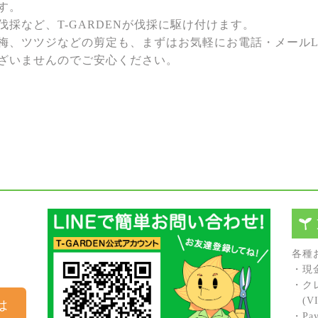
す。
採など、T-GARDENが伐採に駆け付けます。
梅、ツツジなどの剪定も、まずはお気軽にお電話・メールL
ざいませんのでご安心ください。
各種
・現
・ク
(VIS
は
・Pay