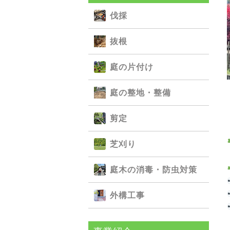
伐採
抜根
庭の⽚付け
庭の整地・整備
剪定
芝刈り
庭⽊の消毒・防⾍対策
外構⼯事