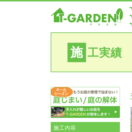
施
工実績
施⼯内容