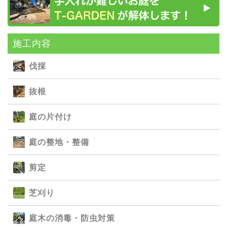
施⼯内容
伐採
抜根
庭の⽚付け
庭の整地・整備
剪定
芝刈り
庭⽊の消毒・防⾍対策