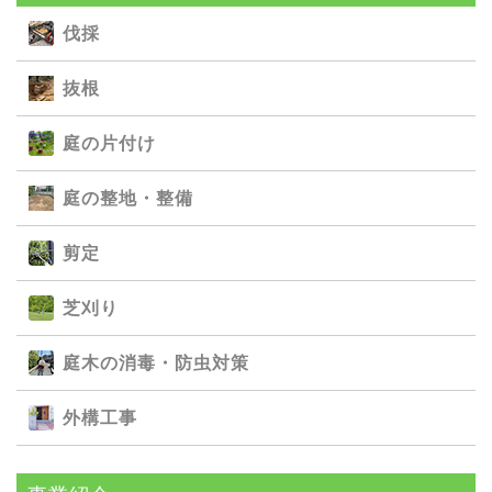
伐採
抜根
庭の⽚付け
庭の整地・整備
剪定
芝刈り
庭⽊の消毒・防⾍対策
外構⼯事