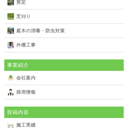
剪定
芝刈り
庭⽊の消毒・防⾍対策
外構⼯事
事業紹介
会社案内
採用情報
投稿内容
施⼯実績