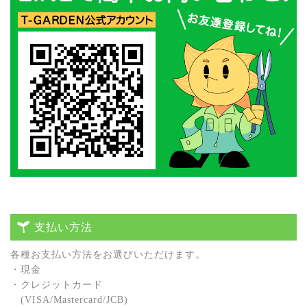
支払い方法
各種お⽀払い⽅法をお選びいただけます。
・現⾦
・クレジットカード
(VISA/Mastercard/JCB)