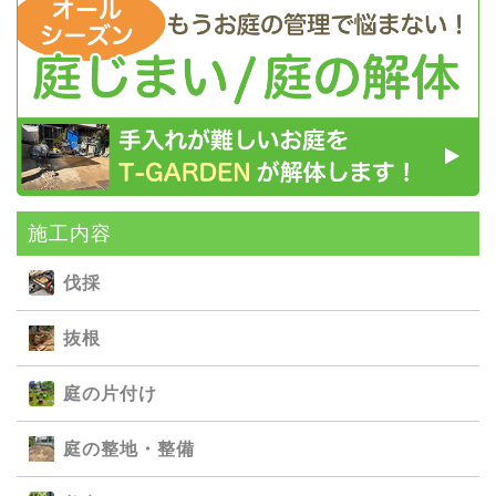
施⼯内容
伐採
抜根
庭の⽚付け
庭の整地・整備