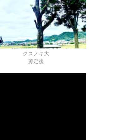
クスノキ大
剪定後