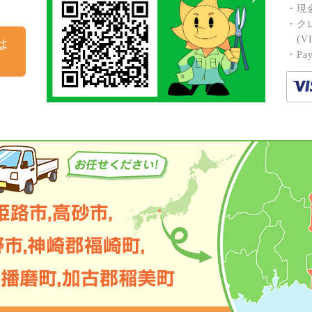
・現
・ク
(VIS
は
・Pay