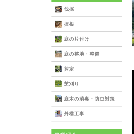
伐採
抜根
庭の⽚付け
庭の整地・整備
剪定
芝刈り
庭⽊の消毒・防⾍対策
外構⼯事