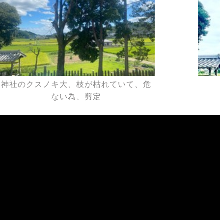
神社のクスノキ大、枝が枯れていて、危
ない為、剪定