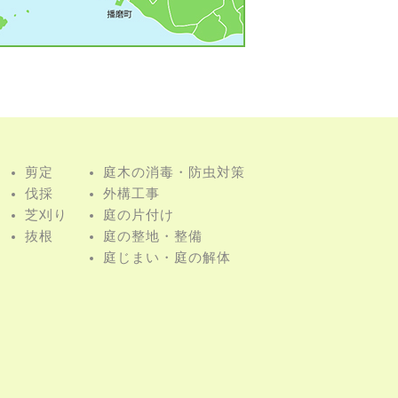
剪定
庭⽊の消毒・防⾍対策
伐採
外構⼯事
芝刈り
庭の⽚付け
抜根
庭の整地・整備
庭じまい・庭の解体