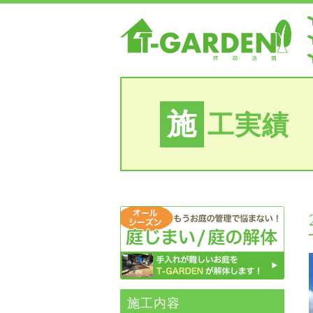
施
工実績
施⼯内容