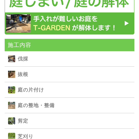
施⼯内容
伐採
抜根
庭の⽚付け
庭の整地・整備
剪定
芝刈り