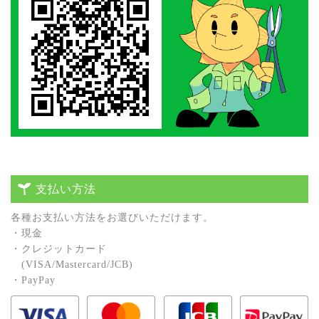
支払い方法
各種お⽀払い⽅法をお選びいただけます。
・現⾦
・クレジットカード
(VISA/Mastercard/JCB)
・PayPay