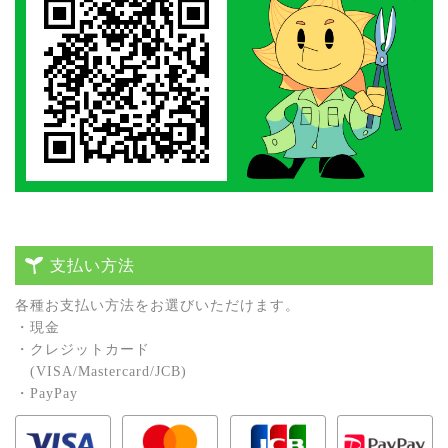
支払い方法
各種お⽀払い⽅法をお選びいただけます。
・現⾦
・クレジットカード
(VISA/Mastercard/JCB)
・PayPay