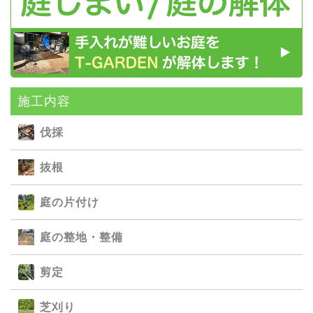
施⼯内容
伐採
抜根
庭の⽚付け
庭の整地・整備
剪定
芝刈り