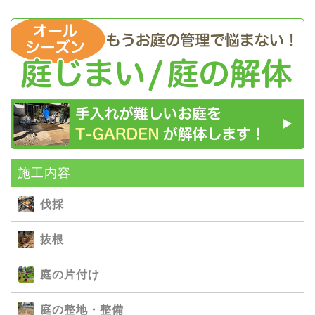
施⼯内容
伐採
抜根
庭の⽚付け
庭の整地・整備