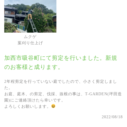
ムクゲ
葉刈り仕上げ
加西市吸谷町にて剪定を行いました。新規
のお客様と成ります。
2年程剪定を行っていない庭でしたので、小さく剪定しまし
た。
お庭、庭木、の剪定、伐採、抜根の事は、T-GARDEN(坪田造
園)にご連絡頂けたら幸いです。
よろしくお願いします。
2022/08/18