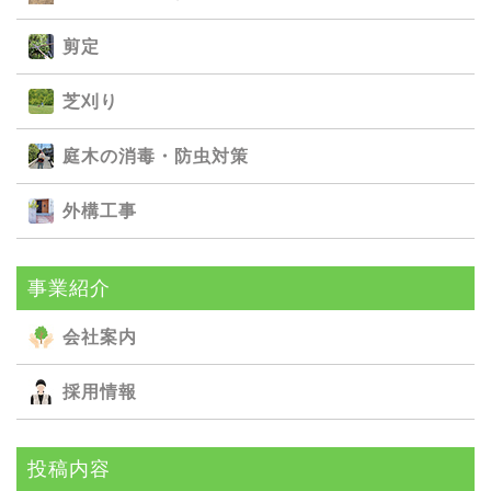
剪定
芝刈り
庭⽊の消毒・防⾍対策
外構⼯事
事業紹介
会社案内
採用情報
投稿内容