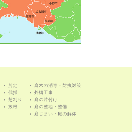
剪定
庭⽊の消毒・防⾍対策
伐採
外構⼯事
芝刈り
庭の⽚付け
抜根
庭の整地・整備
庭じまい・庭の解体