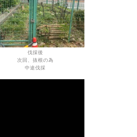
伐採後
次回、抜根の為
中途伐採