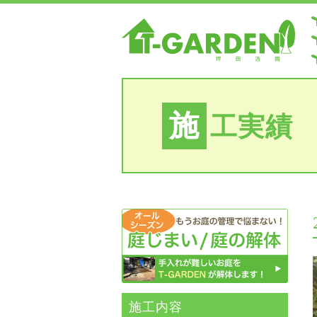
施
工実績
施⼯内容