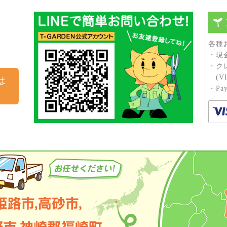
各種
・現
・ク
(VIS
は
・Pay