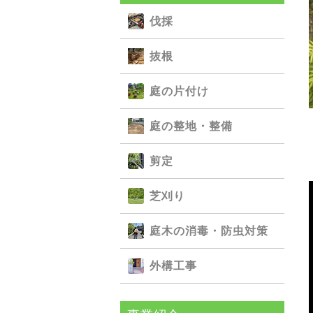
伐採
抜根
庭の⽚付け
庭の整地・整備
剪定
芝刈り
庭⽊の消毒・防⾍対策
外構⼯事