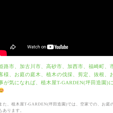
姫路市、加古川市、高砂市、加西市、福崎町、
客様、お庭の庭木、植木の伐採、剪定、抜根、
事が気になれば、植木屋T-GARDEN(坪田造園
また、植木屋T-GARDEN(坪田造園)では、空家での、お
もあります。