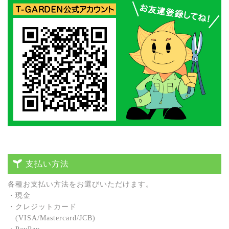
支払い方法
各種お⽀払い⽅法をお選びいただけます。
・現⾦
・クレジットカード
(VISA/Mastercard/JCB)