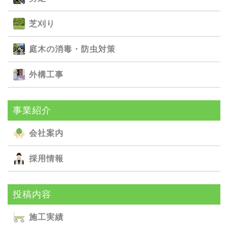
芝刈り
庭⽊の消毒・防⾍対策
外構⼯事
事業紹介
会社案内
採用情報
投稿内容
施⼯実績