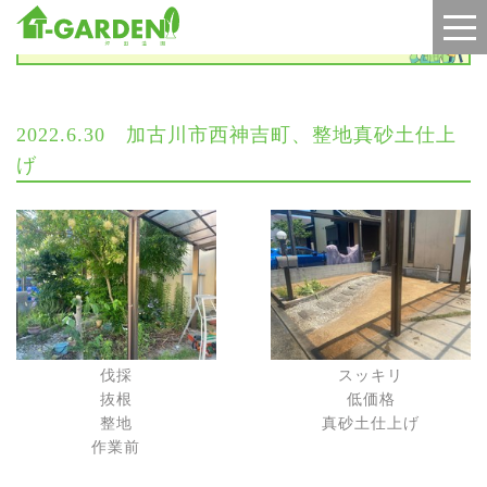
施工実績
2022.6.30 加古川市西神吉町、整地真砂土仕上
げ
伐採
スッキリ
抜根
低価格
整地
真砂土仕上げ
作業前