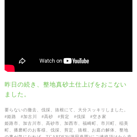
昨日の続き、整地真砂土仕上げをおこない
ました。
要らないの撤去、伐採、抜根にて、大分スッキリしました。
#姫路 #加古川 #高砂 #剪定 #伐採 #空き家
姫路市、加古川市、高砂市、加西市、福崎町、市川町、稲美
町、播磨町のお客様、伐採、剪定、抜根、お庭の解体、整地
の事が気になれば、TGARDEN(坪田造園)にご連絡頂けたら幸