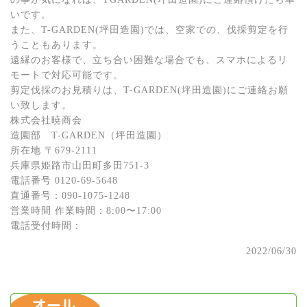
いです。
また、T-GARDEN(坪田造園)では、空家での、伐採剪定を行
うこともあります。
遠縁のお客様で、立ち合い困難な場合でも、スマホによるリ
モートで対応可能です。
剪定伐採のお見積りは、T-GARDEN(坪田造園)にご連絡お願
い致します。
株式会社暁商会
造園部 T-GARDEN（坪⽥造園）
所在地 〒679-2111
兵庫県姫路市⼭⽥町多⽥751-3
電話番号 0120-69-5648
直通番号：090-1075-1248
営業時間 作業時間：8:00〜17:00
電話受付時間：
2022/06/30