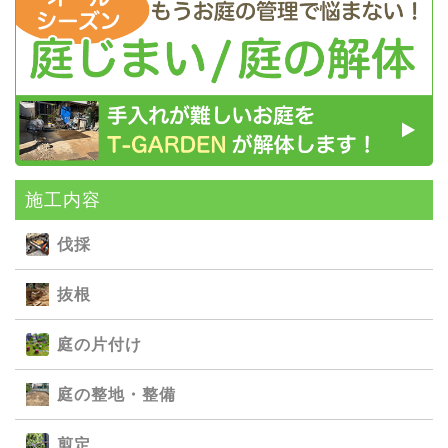
施⼯内容
伐採
抜根
庭の⽚付け
庭の整地・整備
剪定