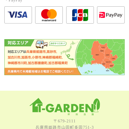
・PayPay
〒679-2111
兵庫県姫路市⼭⽥町多⽥751-3