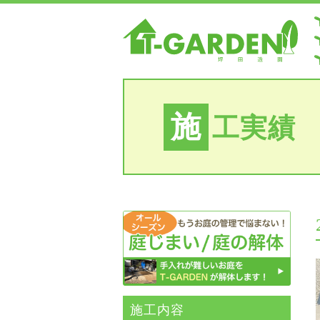
施
工実績
施⼯内容