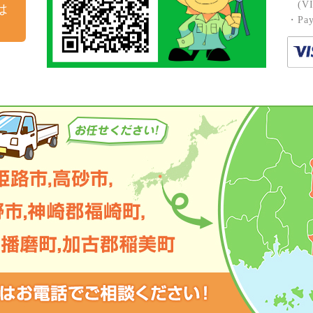
(VIS
は
・Pay