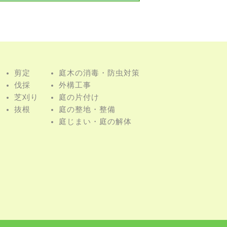
剪定
庭⽊の消毒・防⾍対策
伐採
外構⼯事
芝刈り
庭の⽚付け
抜根
庭の整地・整備
庭じまい・庭の解体