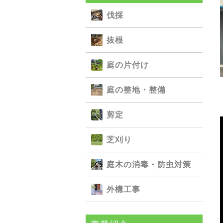
伐採
抜根
庭の⽚付け
庭の整地・整備
剪定
芝刈り
庭⽊の消毒・防⾍対策
外構⼯事