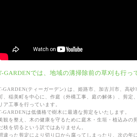
T-GARDENでは、地域の溝掃除前の草刈も行っ
T-GARDEN(ティーガーデン) は、姫路市、加古川市、
町、稲美町を中⼼に、作庭（外構⼯事、庭の解体）、剪定
リア⼯事を⾏っています。
T-GARDENは低価格で樹木に最適な剪定をいたします。
美観を整え、木の健康を守るために庭木・生垣・植込みの
だ枝を切るという訳ではありません。
間違った剪定により切り口から腐ってしまったり、次の年