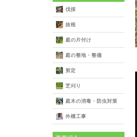
伐採
抜根
庭の⽚付け
庭の整地・整備
剪定
芝刈り
庭⽊の消毒・防⾍対策
外構⼯事