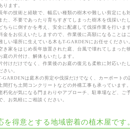
あります。
長年の技術と経験で、幅広い種類の樹木や難しい剪定にも
また、不要であったり育ちすぎてしまった樹木を伐採いた
どちらに倒すかを考え、安全に配慮して伐採作業を行いま
料金をお伝えいたしますので、作業後に高額になることは
難しい場所に生えている木もT-GARDENにお任せください
空き家をはじめ長年放置された庭、台風で壊れてしまった
お庭の片付け、解体もいたします。
片付けだけでなく、作業後のお庭の復元も柔軟に対応いた
ださい。
T-GARDENは庭木の剪定や伐採だけでなく、カーポート
土間打ち土間コンクリートなどの外構工事も承っています
老朽化が気になる門まわりやアプローチ、駐車場など、ご
で、お気軽にご相談ください。
な対応を得意とする地域密着の植木屋です