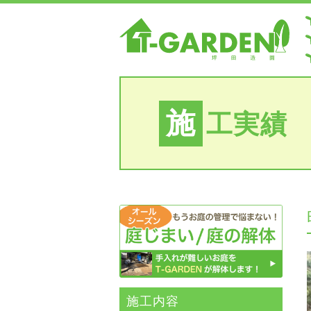
施
工実績
施⼯内容