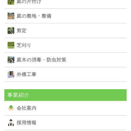
庭の⽚付け
庭の整地・整備
剪定
芝刈り
庭⽊の消毒・防⾍対策
外構⼯事
事業紹介
会社案内
採用情報