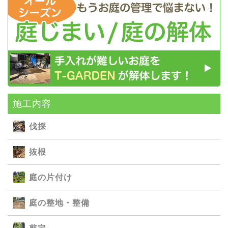
施⼯内容
伐採
抜根
庭の⽚付け
庭の整地・整備