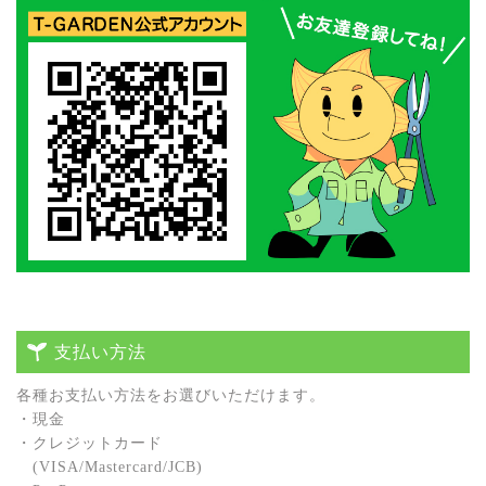
支払い方法
各種お⽀払い⽅法をお選びいただけます。
・現⾦
・クレジットカード
(VISA/Mastercard/JCB)