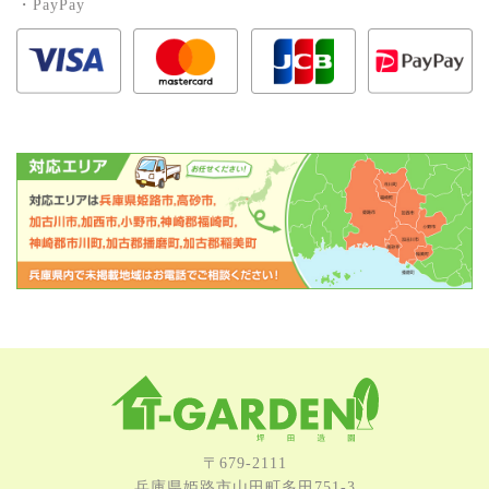
・PayPay
〒679-2111
兵庫県姫路市⼭⽥町多⽥751-3