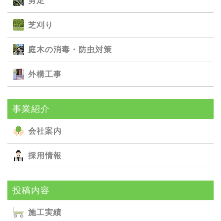
剪定
芝刈り
庭⽊の消毒・防⾍対策
外構⼯事
事業紹介
会社案内
採用情報
投稿内容
施⼯実績