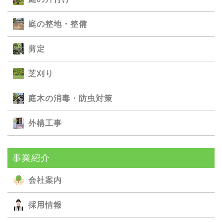
庭の整地・整備
剪定
芝刈り
庭⽊の消毒・防⾍対策
外構⼯事
事業紹介
会社案内
採用情報