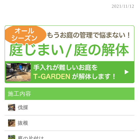
2021/11/12
施⼯内容
伐採
抜根
庭の⽚付け