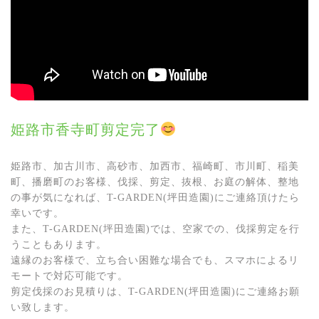
姫路市香寺町剪定完了
姫路市、加古川市、高砂市、加西市、福崎町、市川町、稲美
町、播磨町のお客様、伐採、剪定、抜根、お庭の解体、整地
の事が気になれば、T-GARDEN(坪田造園)にご連絡頂けたら
幸いです。
また、T-GARDEN(坪田造園)では、空家での、伐採剪定を行
うこともあります。
遠縁のお客様で、立ち合い困難な場合でも、スマホによるリ
モートで対応可能です。
剪定伐採のお見積りは、T-GARDEN(坪田造園)にご連絡お願
い致します。