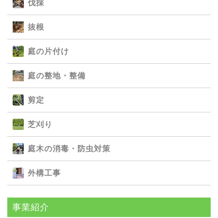
伐採
抜根
庭の⽚付け
庭の整地・整備
剪定
芝刈り
庭⽊の消毒・防⾍対策
外構⼯事
事業紹介