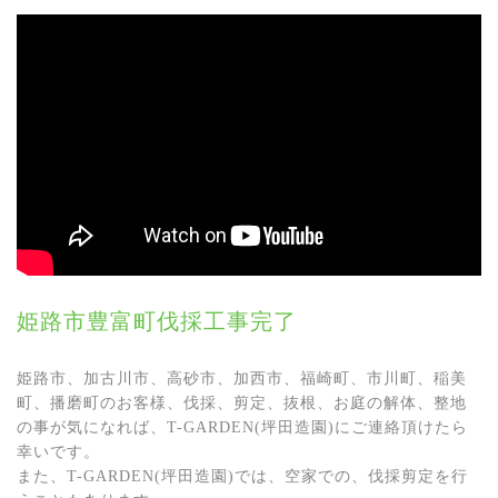
姫路市豊富町伐採工事完了
姫路市、加古川市、高砂市、加西市、福崎町、市川町、稲美
町、播磨町のお客様、伐採、剪定、抜根、お庭の解体、整地
の事が気になれば、T-GARDEN(坪田造園)にご連絡頂けたら
幸いです。
また、T-GARDEN(坪田造園)では、空家での、伐採剪定を行