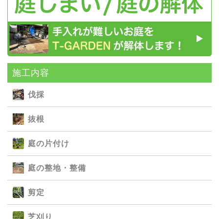
施⼯内容
伐採
抜根
庭の⽚付け
庭の整地・整備
剪定
芝刈り