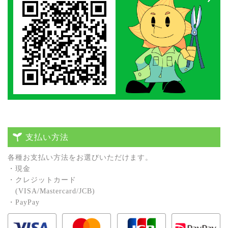
支払い方法
各種お⽀払い⽅法をお選びいただけます。
・現⾦
・クレジットカード
(VISA/Mastercard/JCB)
・PayPay