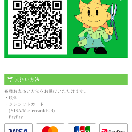
支払い方法
各種お⽀払い⽅法をお選びいただけます。
・現⾦
・クレジットカード
(VISA/Mastercard/JCB)
・PayPay