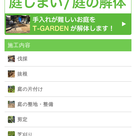
施⼯内容
伐採
抜根
庭の⽚付け
庭の整地・整備
剪定
芝刈り