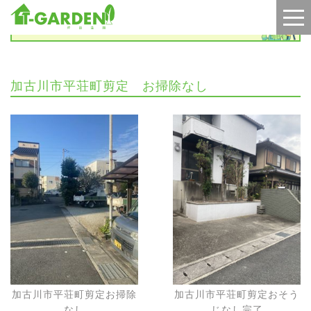
施工実績
加古川市平荘町剪定 お掃除なし
加古川市平荘町剪定お掃除
加古川市平荘町剪定おそう
なし
じなし完了