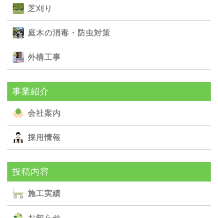
芝刈り
庭⽊の消毒・防⾍対策
外構⼯事
事業紹介
会社案内
採用情報
投稿内容
施⼯実績
お知らせ