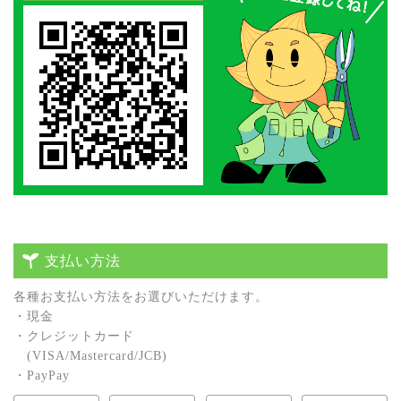
支払い方法
各種お⽀払い⽅法をお選びいただけます。
・現⾦
・クレジットカード
(VISA/Mastercard/JCB)
・PayPay