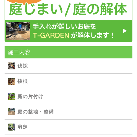
施⼯内容
伐採
抜根
庭の⽚付け
庭の整地・整備
剪定