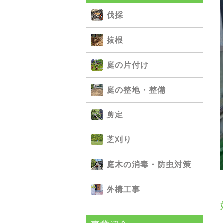
伐採
抜根
庭の⽚付け
庭の整地・整備
剪定
芝刈り
庭⽊の消毒・防⾍対策
外構⼯事