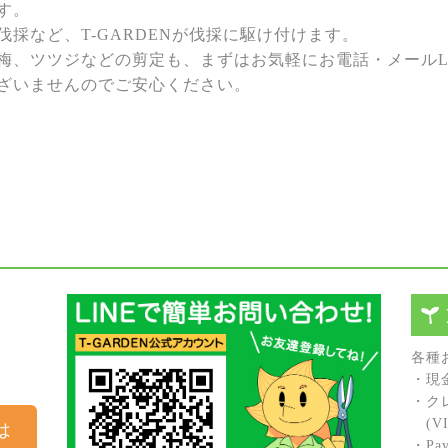
す。
採など、T-GARDENが伐採に駆け付けます。
梅、ツツジなどの剪定も、まずはお気軽にお電話・メールL
ざいませんのでご安心ください。
各種
・現
・ク
(VIS
は
・Pay