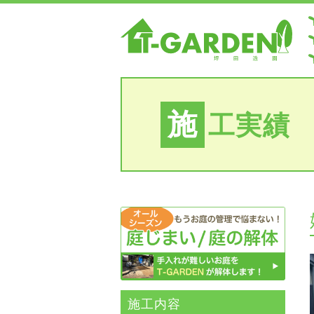
施
工実績
施⼯内容