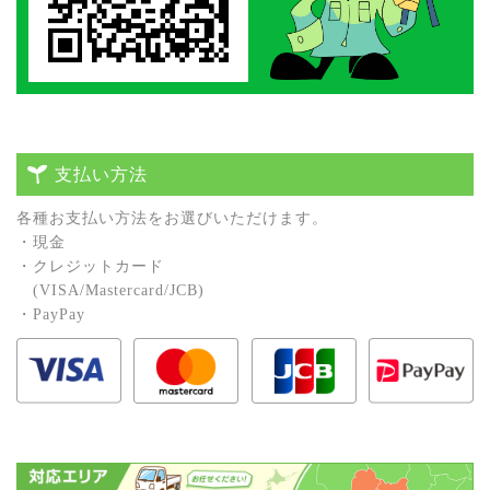
支払い方法
各種お⽀払い⽅法をお選びいただけます。
・現⾦
・クレジットカード
(VISA/Mastercard/JCB)
・PayPay