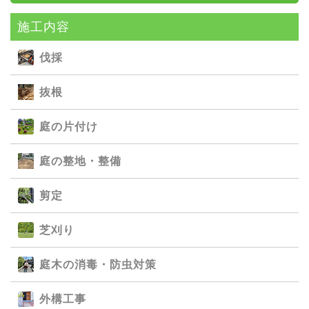
施⼯内容
伐採
抜根
庭の⽚付け
庭の整地・整備
剪定
芝刈り
庭⽊の消毒・防⾍対策
外構⼯事