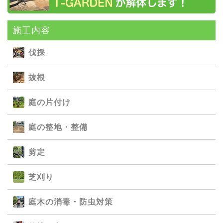
施⼯内容
伐採
抜根
庭の⽚付け
庭の整地・整備
剪定
芝刈り
庭⽊の消毒・防⾍対策