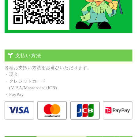
支払い方法
各種お⽀払い⽅法をお選びいただけます。
・現⾦
・クレジットカード
(VISA/Mastercard/JCB)
・PayPay