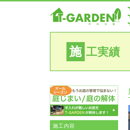
施
工実績
施⼯内容