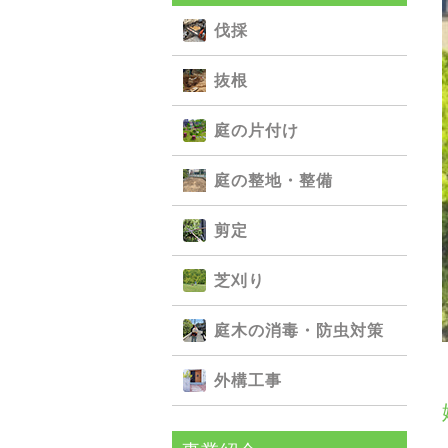
伐採
抜根
庭の⽚付け
庭の整地・整備
剪定
芝刈り
庭⽊の消毒・防⾍対策
外構⼯事