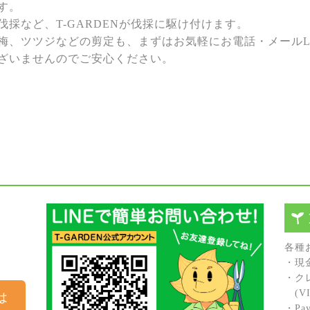
す。
採など、T-GARDENが伐採に駆け付けます。
梅、ツツジなどの剪定も、まずはお気軽にお電話・メールL
ざいませんのでご安心ください。
各種
・現
・ク
(VIS
は
・Pay