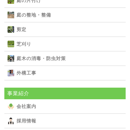
庭の⽚付け
庭の整地・整備
剪定
芝刈り
庭⽊の消毒・防⾍対策
外構⼯事
事業紹介
会社案内
採用情報