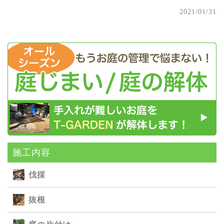
2021/01/31
施⼯内容
伐採
抜根