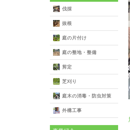
伐採
抜根
庭の⽚付け
庭の整地・整備
剪定
芝刈り
庭⽊の消毒・防⾍対策
外構⼯事