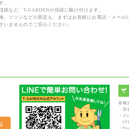
す。
採など、T-GARDENが伐採に駆け付けます。
梅、ツツジなどの剪定も、まずはお気軽にお電話・メールL
ざいませんのでご安心ください。
各種
・現
・ク
(VIS
は
・Pay