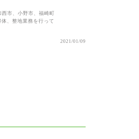
、加西市、小野市、福崎町
解体、整地業務を行って
2021/01/09
。