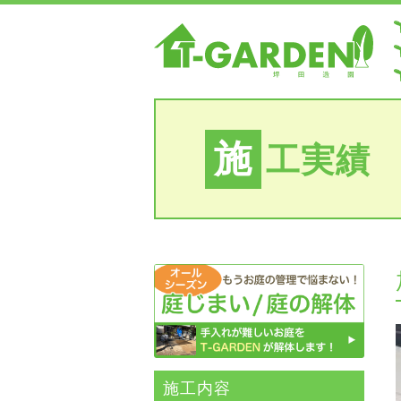
施
工実績
施⼯内容