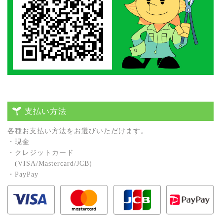
支払い方法
各種お⽀払い⽅法をお選びいただけます。
・現⾦
・クレジットカード
(VISA/Mastercard/JCB)
・PayPay