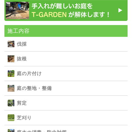
施⼯内容
伐採
抜根
庭の⽚付け
庭の整地・整備
剪定
芝刈り