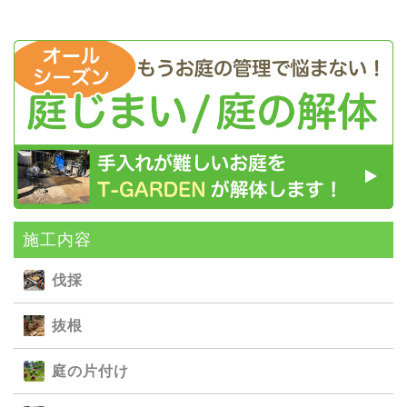
施⼯内容
伐採
抜根
庭の⽚付け