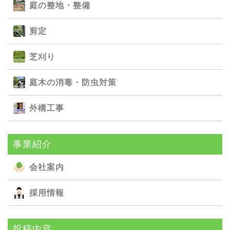
庭の整地・整備
剪定
芝刈り
庭⽊の消毒・防⾍対策
外構⼯事
事業紹介
会社案内
採用情報
投稿内容