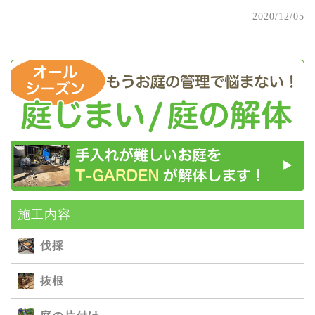
2020/12/05
施⼯内容
伐採
抜根