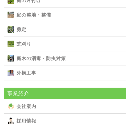
庭の⽚付け
庭の整地・整備
剪定
芝刈り
庭⽊の消毒・防⾍対策
外構⼯事
事業紹介
会社案内
採用情報