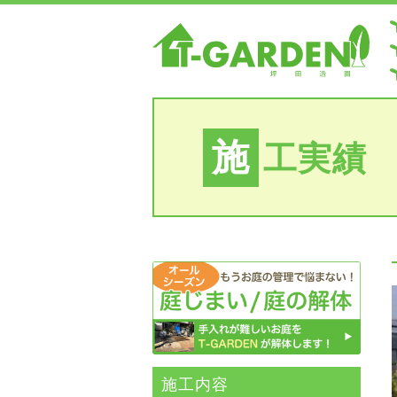
施
工実績
施⼯内容