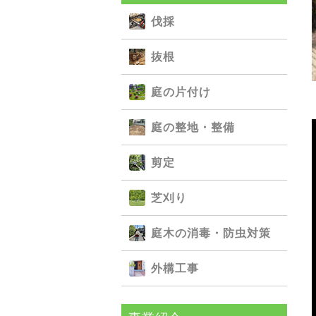
伐採
抜根
庭の⽚付け
庭の整地・整備
剪定
芝刈り
庭⽊の消毒・防⾍対策
外構⼯事