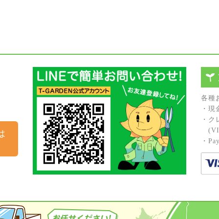
各種
・現
・ク
(VIS
は
・Pay