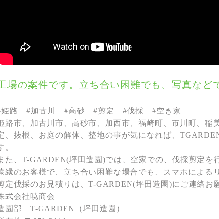
工場の案件です。立ち合い困難でも、写真など
#姫路 #加古川 #高砂 #剪定 #伐採 #空き家
姫路市、加古川市、高砂市、加西市、福崎町、市川町、稲
定、抜根、お庭の解体、整地の事が気になれば、TGARDE
す。
また、T-GARDEN(坪田造園)では、空家での、伐採剪定
遠縁のお客様で、立ち合い困難な場合でも、スマホによる
剪定伐採のお見積りは、T-GARDEN(坪田造園)にご連絡
株式会社暁商会
造園部 T-GARDEN（坪⽥造園）