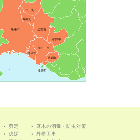
剪定
庭⽊の消毒・防⾍対策
伐採
外構⼯事