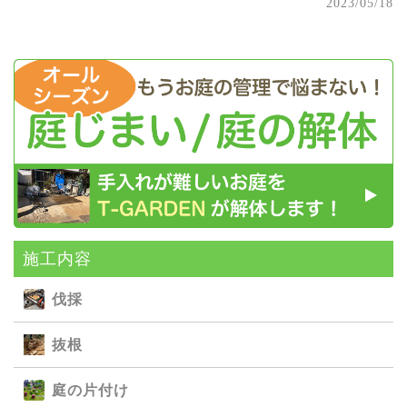
2023/05/18
施⼯内容
伐採
抜根
庭の⽚付け