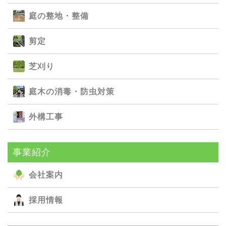
庭の整地・整備
剪定
芝刈り
庭⽊の消毒・防⾍対策
外構⼯事
事業紹介
会社案内
採用情報