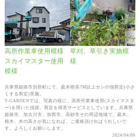
高所作業車使用模様
草刈、草引き実施模
スカイマスター使用
様
模様
兵庫県姫路市別所町にて、庭木樹高7M以上カシの強剪定(小さ
くする剪定)実施。
T-GARDENでは、写真の様に、高所作業車使用(スカイマスタ
ー)を用いた伐採、剪定を得意サービスとしています。兵庫県
姫路市、加古川市、加西市、高砂市その周辺地域で、庭木、
植木、木の高さが気になれば、ご連絡頂ければうれしいで
す。よろしくお願いします。
2024/04/09