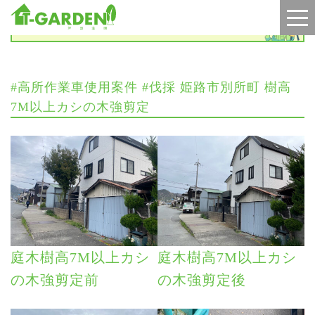
施工実績
#高所作業車使用案件 #伐採 姫路市別所町 樹高
7M以上カシの木強剪定
庭木樹高7M以上カシ
庭木樹高7M以上カシ
の木強剪定前
の木強剪定後