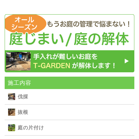
施⼯内容
伐採
抜根
庭の⽚付け