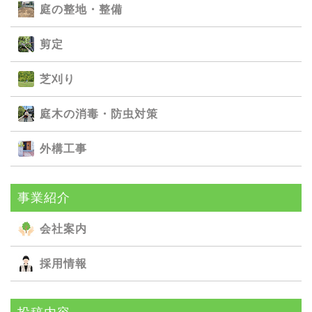
庭の整地・整備
剪定
芝刈り
庭⽊の消毒・防⾍対策
外構⼯事
事業紹介
会社案内
採用情報