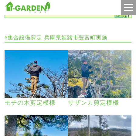
施工実績
#集合設備剪定 兵庫県姫路市豊富町実施
モチの木剪定模様
サザンカ剪定模様