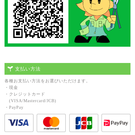
支払い方法
各種お⽀払い⽅法をお選びいただけます。
・現⾦
・クレジットカード
(VISA/Mastercard/JCB)
・PayPay