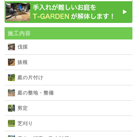
施⼯内容
伐採
抜根
庭の⽚付け
庭の整地・整備
剪定
芝刈り