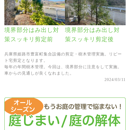
境界部分はみ出し対
境界部分はみ出し対
策スッキリ剪定前
策スッキリ剪定後
兵庫県姫路市豊富町集合設備の剪定・樹木管理実施。リピー
ト宅剪定となります。
毎年の年間樹木管理。今回は、境界部分に注意をして実施。
車からの見通しが良くなれました。
2024/03/11