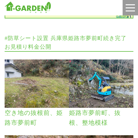
施工実績
#防草シート設置 兵庫県姫路市夢前町続き完了
お見積り料金公開
空き地の抜根前、姫
姫路市夢前町、抜
路市夢前町
根、整地模様