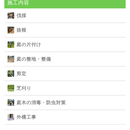
施⼯内容
伐採
抜根
庭の⽚付け
庭の整地・整備
剪定
芝刈り
庭⽊の消毒・防⾍対策
外構⼯事