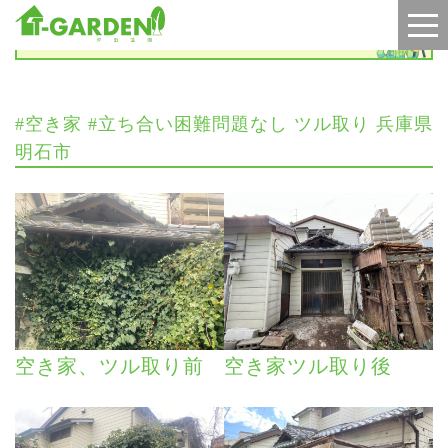
施工実績
#空き家 #立ち合い困難問題なし ツル取り 兵庫県
明石市
空き家、ツル取り前
空き家ツル取り後