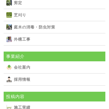
剪定
芝刈り
庭⽊の消毒・防⾍対策
外構⼯事
事業紹介
会社案内
採用情報
投稿内容
施⼯実績