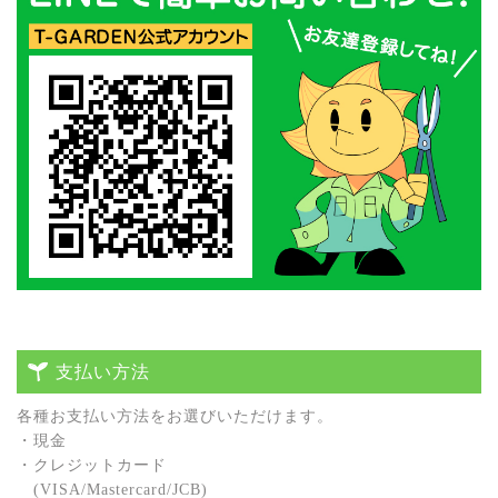
支払い方法
各種お⽀払い⽅法をお選びいただけます。
・現⾦
・クレジットカード
(VISA/Mastercard/JCB)