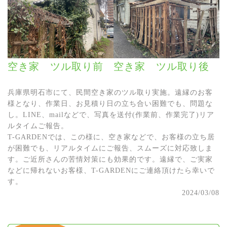
空き家 ツル取り前
空き家 ツル取り後
兵庫県明石市にて、民間空き家のツル取り実施。遠縁のお客
様となり、作業日、お見積り日の立ち合い困難でも、問題な
し。LINE、mailなどで、写真を送付(作業前、作業完了)リア
ルタイムご報告。
T-GARDENでは、この様に、空き家などで、お客様の立ち居
が困難でも、リアルタイムにご報告、スムーズに対応致しま
す。ご近所さんの苦情対策にも効果的です。遠縁で、ご実家
などに帰れないお客様、T-GARDENにご連絡頂けたら幸いで
す。
2024/03/08