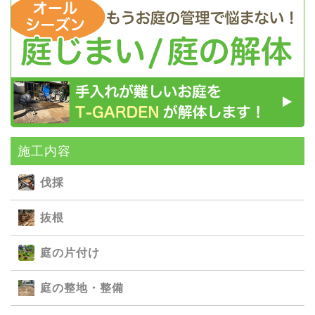
施⼯内容
伐採
抜根
庭の⽚付け
庭の整地・整備