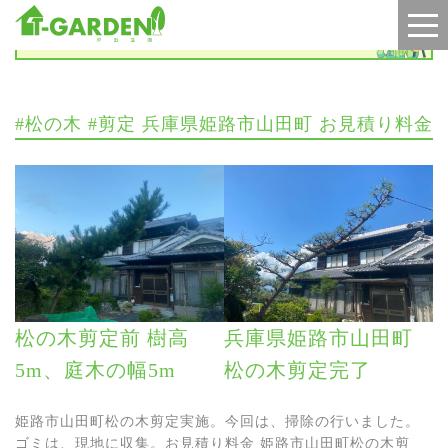
施工実績
#松の木 #剪定 兵庫県姫路市山田町 お見積り料金
松の木剪定前 樹高
兵庫県姫路市山田町
5m、庭木の幅5m
松の木剪定完了
姫路市山田町松の木剪定実施。今回は、掃除の行いました。
ゴミは、現地に収集。お見積り料金 姫路市山田町松の木剪