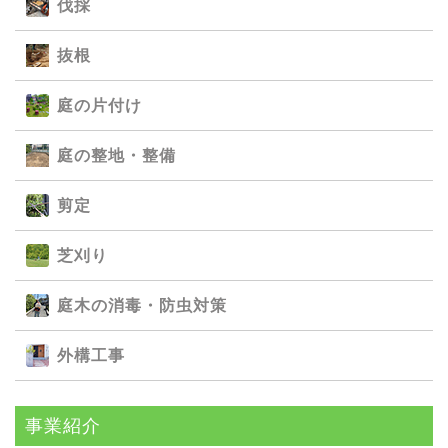
伐採
抜根
庭の⽚付け
庭の整地・整備
剪定
芝刈り
庭⽊の消毒・防⾍対策
外構⼯事
事業紹介