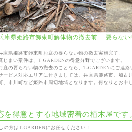
兵庫県姫路市飾東町解体物の撤去前
要らない
兵庫県姫路市飾東町お庭の要らない物の撤去実施完了。
庭じまい案件は、T-GARDENの得意分野でございます。
お庭の要らない物の撤去のことなら、T-GARDENにご連
サービス対応エリアに付きましては、兵庫県姫路市、加古
町、市川町など姫路市周辺地域となります。何なりとお申
な対応を得意とする地域密着の植木屋です
の方はT-GARDENにお任せください！