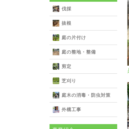
伐採
抜根
庭の⽚付け
庭の整地・整備
剪定
芝刈り
庭⽊の消毒・防⾍対策
外構⼯事