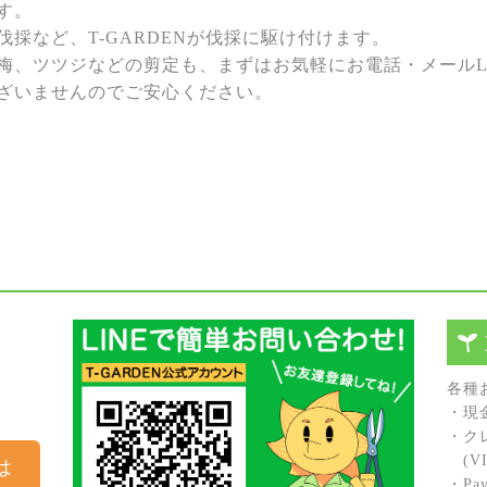
す。
採など、T-GARDENが伐採に駆け付けます。
梅、ツツジなどの剪定も、まずはお気軽にお電話・メールL
ざいませんのでご安心ください。
各種
・現
・ク
(VIS
は
・Pay