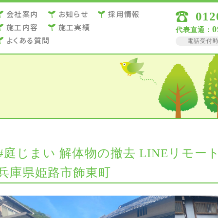
会社案内
お知らせ
採用情報
012
施⼯内容
施⼯実績
0
代表直通：
よくある質問
電話受付時間 
#庭じまい 解体物の撤去 LINEリモー
兵庫県姫路市飾東町