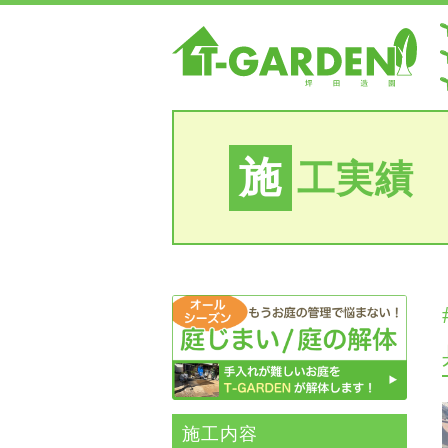
施
工実績
施⼯内容