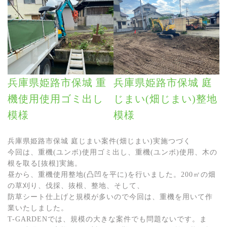
兵庫県姫路市保城 重
兵庫県姫路市保城 庭
機使用使用ゴミ出し
じまい(畑じまい)整地
模様
模様
兵庫県姫路市保城 庭じまい案件(畑じまい)実施つづく
今回は、重機(ユンボ)使用ゴミ出し、重機(ユンボ)使用、木の
根を取る[抜根]実施。
昼から、重機使用整地(凸凹を平に)を行いました。200㎡の畑
の草刈り、伐採、抜根、整地、そして、
防草シート仕上げと規模が多いので今回は、重機を用いて作
業いたしました。
T-GARDENでは、規模の大きな案件でも問題ないです。ま