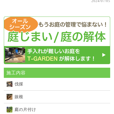
2024/07/05
施⼯内容
伐採
抜根
庭の⽚付け