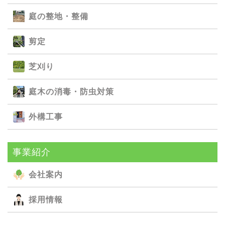
庭の整地・整備
剪定
芝刈り
庭⽊の消毒・防⾍対策
外構⼯事
事業紹介
会社案内
採用情報