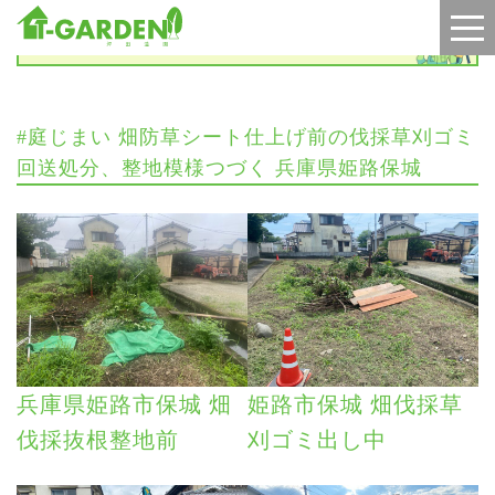
施工実績
#庭じまい 畑防草シート仕上げ前の伐採草刈ゴミ
回送処分、整地模様つづく 兵庫県姫路保城
兵庫県姫路市保城 畑
姫路市保城 畑伐採草
伐採抜根整地前
刈ゴミ出し中