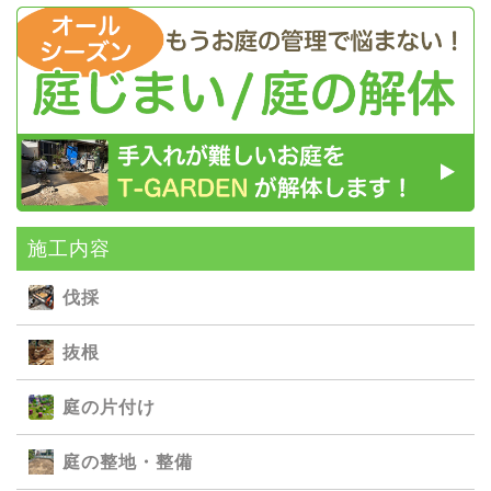
施⼯内容
伐採
抜根
庭の⽚付け
庭の整地・整備