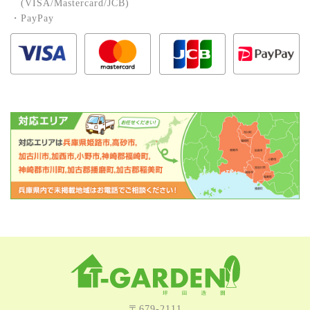
(VISA/Mastercard/JCB)
・PayPay
〒679-2111