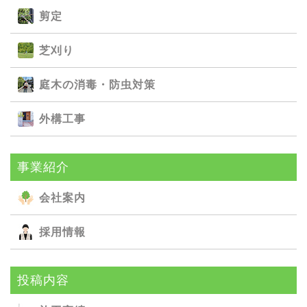
剪定
芝刈り
庭⽊の消毒・防⾍対策
外構⼯事
事業紹介
会社案内
採用情報
投稿内容