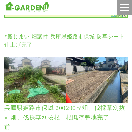
施工実績
#庭じまい 畑案件 兵庫県姫路市保城 防草シート
仕上げ完了
兵庫県姫路市保城 200
200㎡畑、伐採草刈抜
㎡畑、伐採草刈抜根
根既存整地完了
前