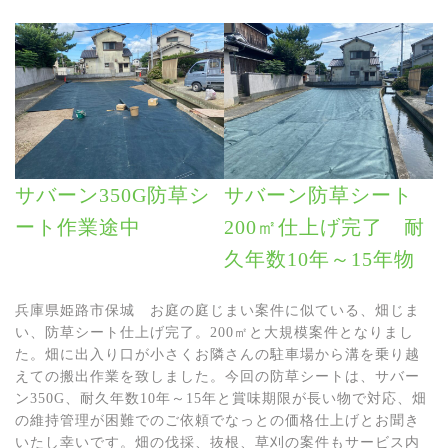
サバーン350G防草シ
サバーン防草シート
ート作業途中
200㎡仕上げ完了 耐
久年数10年～15年物
兵庫県姫路市保城 お庭の庭じまい案件に似ている、畑じま
い、防草シート仕上げ完了。200㎡と大規模案件となりまし
た。畑に出入り口が小さくお隣さんの駐車場から溝を乗り越
えての搬出作業を致しました。今回の防草シートは、サバー
ン350G、耐久年数10年～15年と賞味期限が長い物で対応、畑
の維持管理が困難でのご依頼でなっとの価格仕上げとお聞き
いたし幸いです。畑の伐採、抜根、草刈の案件もサービス内