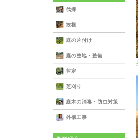
伐採
抜根
庭の⽚付け
庭の整地・整備
剪定
芝刈り
庭⽊の消毒・防⾍対策
外構⼯事