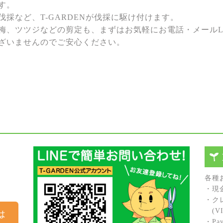
す。
採など、T-GARDENが伐採に駆け付けます。
梅、ツツジなどの剪定も、まずはお気軽にお電話・メールL
ざいませんのでご安心ください。
各種
・現
・ク
(VIS
は
・Pay