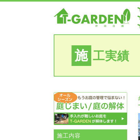
施
工実績
施⼯内容