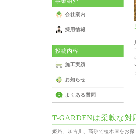
事業紹介
会社案内
採用情報
投稿内容
施⼯実績
お知らせ
よくある質問
T-GARDENは柔軟
姫路、加古川、高砂で植木屋をお探し