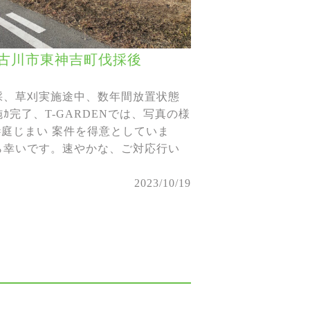
古川市東神吉町伐採後
採、草刈実施途中、数年間放置状態
完了、T-GARDENでは、写真の様
#庭じまい 案件を得意としていま
ら幸いです。速やかな、ご対応行い
2023/10/19
。