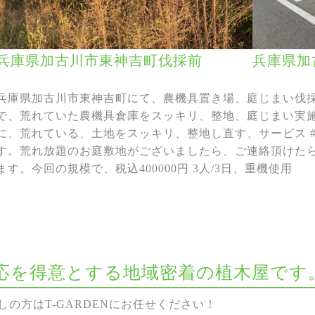
兵庫県加古川市東神吉町伐採前
兵庫県加
兵庫県加古川市東神吉町にて、農機具置き場、庭じまい伐
で、荒れていた農機具倉庫をスッキリ、整地、庭じまい実施ｶ
に、荒れている、土地をスッキリ、整地し直す、サービス 
す。荒れ放題のお庭敷地がございましたら、ご連絡頂けた
ます。今回の規模で、税込400000円 3人/3日、重機使用
な対応を得意とする地域密着の植木屋です
の方はT-GARDENにお任せください！