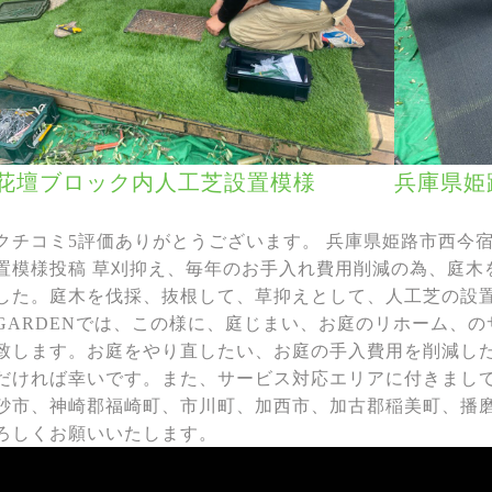
花壇ブロック内人工芝設置模様
兵庫県姫
クチコミ5評価ありがとうございます。 兵庫県姫路市西今宿
置模様投稿 草刈抑え、毎年のお手入れ費用削減の為、庭木
した。庭木を伐採、抜根して、草抑えとして、人工芝の設置
GARDENでは、この様に、庭じまい、お庭のリホーム、
致します。お庭をやり直したい、お庭の手入費用を削減し
だければ幸いです。また、サービス対応エリアに付きまし
砂市、神崎郡福崎町、市川町、加西市、加古郡稲美町、播
ろしくお願いいたします。