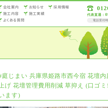
会社案内
お知らせ
採用情報
012
施⼯内容
施⼯実績
0
代表直通：
よくある質問
電話受付時間 
#庭じまい 兵庫県姫路市西今宿 花壇
上げ 花壇管理費用削減 草抑え (口ゴ
います)