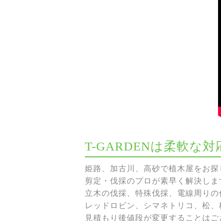
T-GARDENは柔軟
姫路、加古川、高砂で植木屋をお探し
剪定・伐採のプロが素早く解決しま
立木の伐採、特殊伐採、電線周りの伐
レッドロビン、シマネトリコ、松、
見積もり後値段が変更することはご