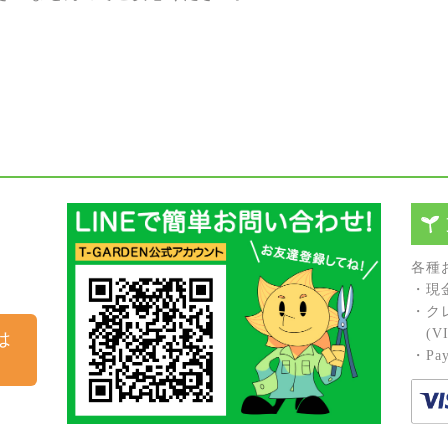
各種
・現
・ク
(VIS
は
・Pay