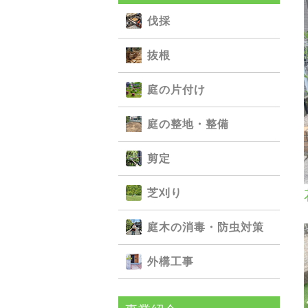
伐採
抜根
庭の⽚付け
庭の整地・整備
剪定
芝刈り
庭⽊の消毒・防⾍対策
外構⼯事