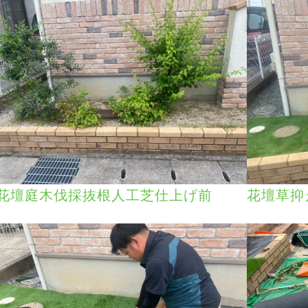
花壇庭木伐採抜根人工芝仕上げ前
花壇草抑