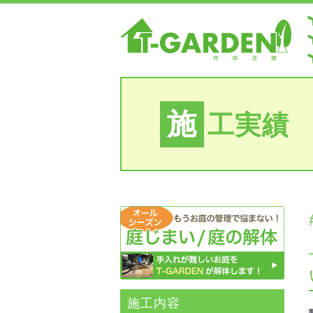
施
工実績
施⼯内容