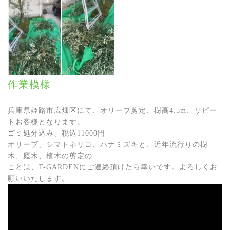
作業模様
兵庫県姫路市広畑区にて、オリーブ剪定、樹高4.5m、リピー
トお客様となります。
ゴミ処分込み、税込11000円
オリーブ、シマトネリコ、ハナミズキと、近年流行りの樹
木、庭木、植木の剪定の
ことは、T-GARDENにご連絡頂けたら幸いです。よろしくお
願いいたします。