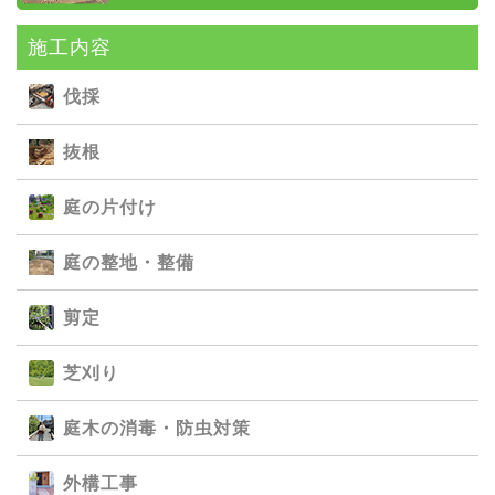
施⼯内容
伐採
抜根
庭の⽚付け
庭の整地・整備
剪定
芝刈り
庭⽊の消毒・防⾍対策
外構⼯事