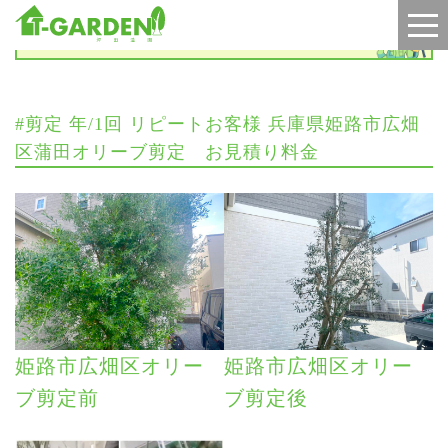
施工実績
#剪定 年/1回 リピートお客様 兵庫県姫路市広畑
区蒲田オリーブ剪定 お見積り料金
姫路市広畑区オリー
姫路市広畑区オリー
ブ剪定前
ブ剪定後