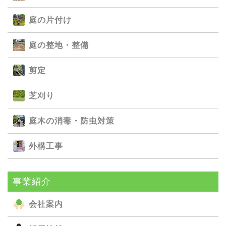
庭の⽚付け
庭の整地・整備
剪定
芝刈り
庭⽊の消毒・防⾍対策
外構⼯事
事業紹介
会社案内