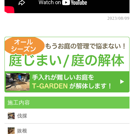
2023/08/09
施⼯内容
伐採
抜根