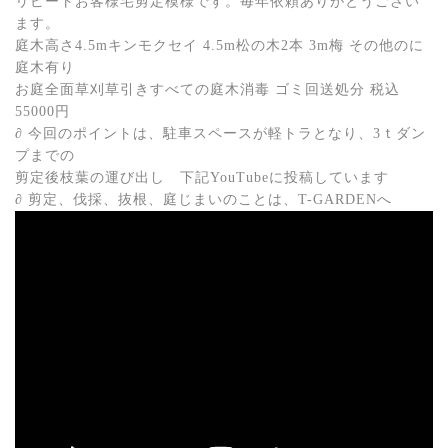
リピートお客様宅剪定模様です。毎年依頼ありがとうござい
ます。
庭木高さ4.5mキンモクセイ 4.5m松の木2本 3m梅 その他のに
庭木有り
お庭全面草刈草引きすべての庭木消毒 ゴミ回送処分 税込
55000円
∂ 今回のポイントは、駐車スペースが軽トラとなり、3ｔダン
プまでの
剪定後枝葉の運び出し 下記YouTubeに投稿しています
∂ 剪定、伐採、抜根、庭じまいのことは、T-GARDENへ