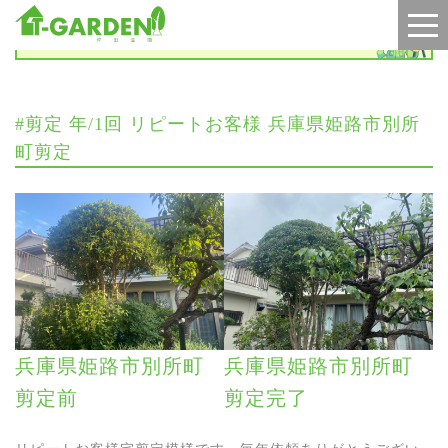
施工実績
#剪定 年/1回 リピートお客様 兵庫県姫路市別所
町剪定
兵庫県姫路市別所町
兵庫県姫路市別所町
剪定前
剪定完了