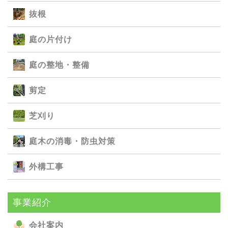
抜根
庭の⽚付け
庭の整地・整備
剪定
芝刈り
庭⽊の消毒・防⾍対策
外構⼯事
事業紹介
会社案内