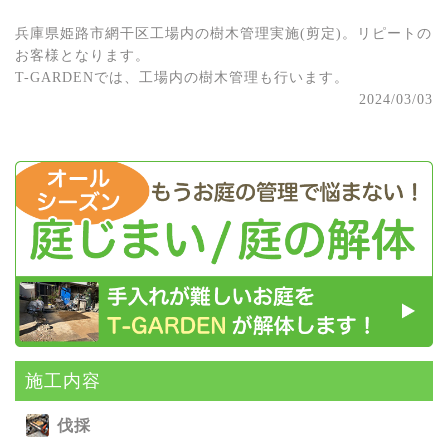
兵庫県姫路市網干区工場内の樹木管理実施(剪定)。リピートの
お客様となります。
T-GARDENでは、工場内の樹木管理も行います。
2024/03/03
施⼯内容
伐採