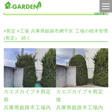
施工実績
#剪定 #工場 兵庫県姫路市網干区 工場の樹木管理
(剪定) 続く
カエズカイブキ剪定
カエズカイブキ剪定
前
後
兵庫県姫路市工場内
兵庫県姫路市工場内