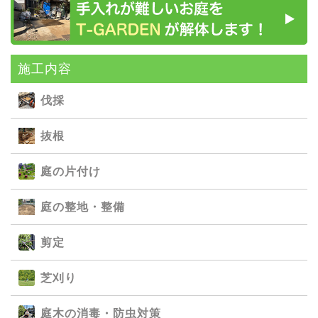
施⼯内容
伐採
抜根
庭の⽚付け
庭の整地・整備
剪定
芝刈り
庭⽊の消毒・防⾍対策