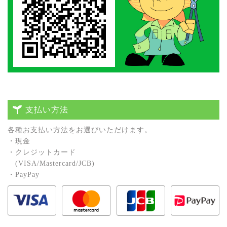
支払い方法
各種お⽀払い⽅法をお選びいただけます。
・現⾦
・クレジットカード
(VISA/Mastercard/JCB)
・PayPay