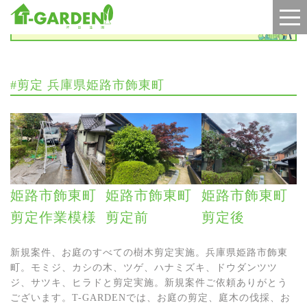
施工実績
#剪定 兵庫県姫路市飾東町
姫路市飾東町
姫路市飾東町
姫路市飾東町
剪定作業模様
剪定前
剪定後
新規案件、お庭のすべての樹木剪定実施。兵庫県姫路市飾東
町。モミジ、カシの木、ツゲ、ハナミズキ、ドウダンツツ
ジ、サツキ、ヒラドと剪定実施。新規案件ご依頼ありがとう
ございます。T-GARDENでは、お庭の剪定、庭木の伐採、お