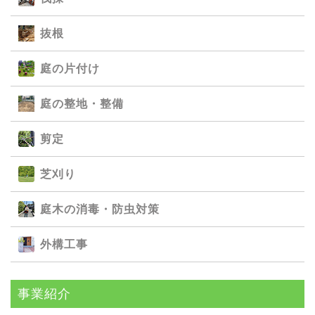
抜根
庭の⽚付け
庭の整地・整備
剪定
芝刈り
庭⽊の消毒・防⾍対策
外構⼯事
事業紹介